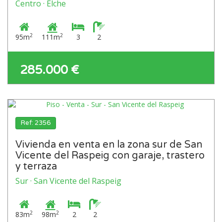
Centro · Elche
2
2
95m
111m
3
2
285.000 €
Ref: 2356
Vivienda en venta en la zona sur de San
Vicente del Raspeig con garaje, trastero
y terraza
Sur · San Vicente del Raspeig
2
2
83m
98m
2
2