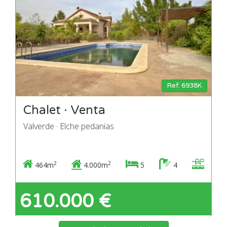
Ref: 6938K
Chalet · Venta
Valverde · Elche pedanias
2
2
464m
4.000m
5
4
610.000 €