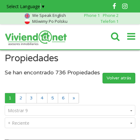
Select Language
▼
We Speak English
Phone 1
Phone 2
Mówimy Po Polsku
Telefon 1
Propiedades
Se han encontrado
736
Propiedades
Volver atrás
1
2
3
4
5
6
»
Mostrar 9
+ Reciente