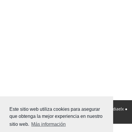
© 2026 Viviendanet Asesores Inmobiliarios ● Diseño:
Mediaelx
●
Este sitio web utiliza cookies para asegurar
Nota legal
●
Privacidad
●
Mapa Web
que obtenga la mejor experiencia en nuestro
sitio web.
Más información