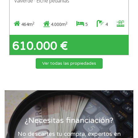
Valverde · Elche pedanias
2
2
464m
4.000m
5
4
610.000 €
Ver todas las propiedades
¿Necesitas financiación?
No descartes tu compra, expertos en