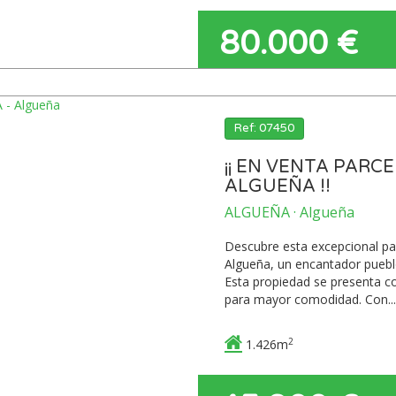
80.000 €
Ref: 07450
¡¡ EN VENTA PARC
ALGUEÑA !!
ALGUEÑA · Algueña
Descubre esta excepcional pa
Algueña, un encantador pueblo
Esta propiedad se presenta c
para mayor comodidad. Con...
2
1.426m