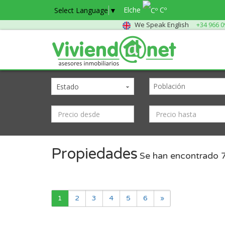
Elche
Cº
Select Language
▼
We Speak English
+34 966 0
Estado
Propiedades
Se han encontrado
1
2
3
4
5
6
»