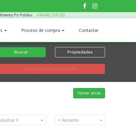
ówimy Po Polsku
+34 692 219 152
os
Proceso de compra
Contactar
Buscar
Propiedades
Abrir Buscador Avanzado
Volver atrás
Mostrar 9
+ Reciente