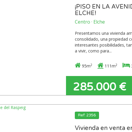
¡PISO EN LA AVEN
ELCHE!
Centro · Elche
Presentamos una vivienda ampl
consolidado, una propiedad c
interesantes posibilidades, t
a vivir, como para...
2
2
95m
111m
285.000 €
Ref: 2356
Vivienda en venta en