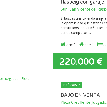
Raspeig con garaje, 
Sur · San Vicente del Rasp
Si buscas una vivienda amplia,
la oportunidad que estabas e
construidos, 83,24 m² útiles, 
baños completos,...
2
2
83m
98m
2
220.000 €
Ref: 7697P
BAJO EN VENTA
Plaza Crevillente-Juzgados