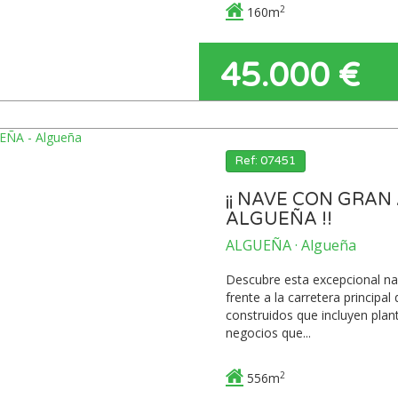
2
160m
45.000 €
Ref: 07451
¡¡ NAVE CON GRA
ALGUEÑA !!
ALGUEÑA · Algueña
Descubre esta excepcional nave
frente a la carretera principa
construidos que incluyen plant
negocios que...
2
556m