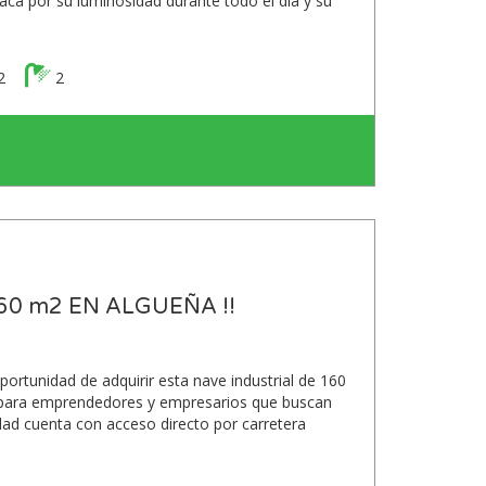
ca por su luminosidad durante todo el día y su
2
2
160 m2 EN ALGUEÑA !!
rtunidad de adquirir esta nave industrial de 160
l para emprendedores y empresarios que buscan
edad cuenta con acceso directo por carretera