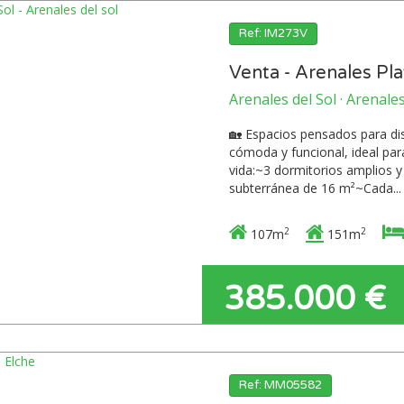
Ref: IM273V
Venta - Arenales Pl
Arenales del Sol · Arenales
🏡 Espacios pensados para dis
cómoda y funcional, ideal para
vida:~3 dormitorios amplios 
subterránea de 16 m²~Cada...
2
2
107m
151m
385.000 €
Ref: MM05582