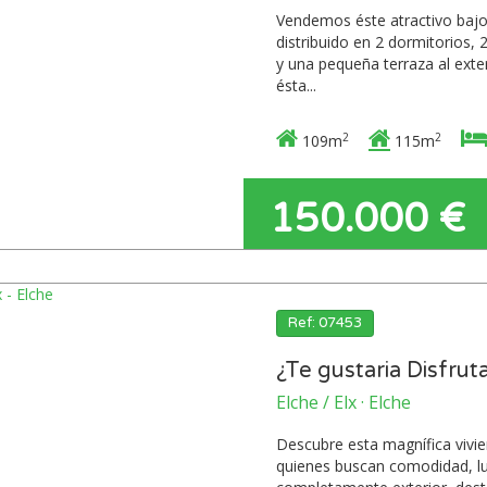
Vendemos éste atractivo bajo 
distribuido en 2 dormitorios, 
y una pequeña terraza al exter
ésta...
2
2
109m
115m
150.000 €
Ref: 07453
¿Te gustaria Disfruta
Elche / Elx · Elche
Descubre esta magnífica vivie
quienes buscan comodidad, luz