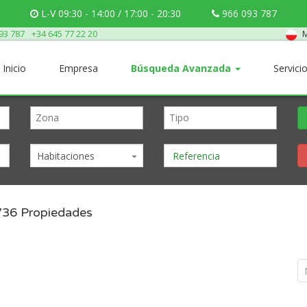
L-V 09:30 - 14:00 / 17:00 - 20:30
966 093 787
M
93 787
+34 645 77 22 20
Inicio
Empresa
Búsqueda Avanzada
Servici
Habitaciones
736
Propiedades