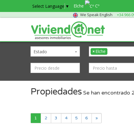
Elche
Cº
Select Language
▼
We Speak English
+34 966 0
×
Elche
Estado
Propiedades
Se han encontrado
1
2
3
4
5
6
»