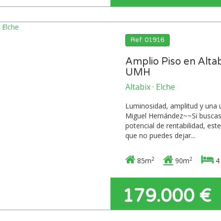
Ref: 01916
Amplio Piso en Altab
UMH
Altabix · Elche
Luminosidad, amplitud y una u
Miguel Hernández~~Si buscas 
potencial de rentabilidad, est
que no puedes dejar...
2
2
85m
90m
4
179.000 €