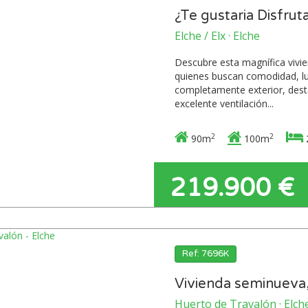
¿Te gustaria Disfruta
Elche / Elx · Elche
Descubre esta magnífica vivie
quienes buscan comodidad, luz
completamente exterior, desta
excelente ventilación...
2
2
90m
100m
219.900 €
Ref: 7696K
Vivienda seminueva, 
Huerto de Travalón · Elch