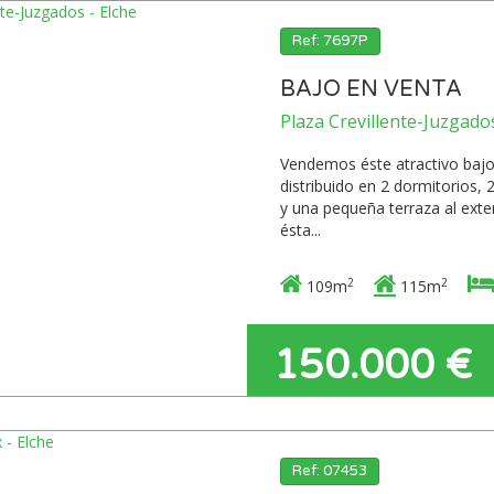
Ref: 7697P
BAJO EN VENTA
Plaza Crevillente-Juzgados
Vendemos éste atractivo bajo 
distribuido en 2 dormitorios, 
y una pequeña terraza al exter
ésta...
2
2
109m
115m
150.000 €
Ref: 07453