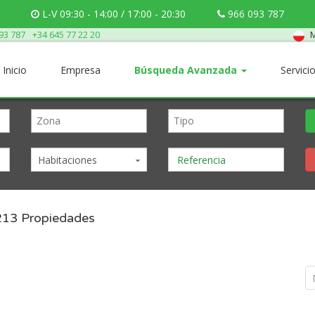
L-V 09:30 - 14:00 / 17:00 - 20:30
966 093 787
M
93 787
+34 645 77 22 20
Inicio
Empresa
Búsqueda Avanzada
Servici
Habitaciones
213
Propiedades