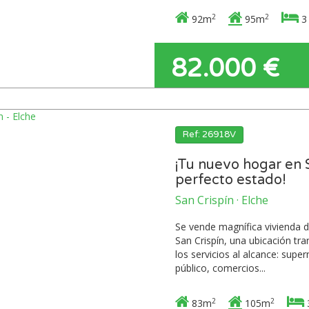
2
2
92m
95m
3
82.000 €
Ref: 26918V
¡Tu nuevo hogar en S
perfecto estado!
San Crispín · Elche
Se vende magnífica vivienda d
San Crispín, una ubicación t
los servicios al alcance: sup
público, comercios...
2
2
83m
105m