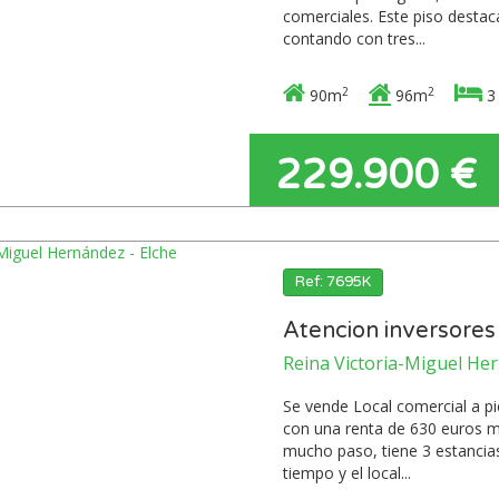
comerciales. Este piso destac
contando con tres...
2
2
90m
96m
3
229.900 €
Ref: 7695K
Atencion inversores
Reina Victoria-Miguel Her
Se vende Local comercial a pi
con una renta de 630 euros me
mucho paso, tiene 3 estancias
tiempo y el local...