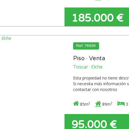
185.000 €
Ref: 7693K
Piso · Venta
Toscar · Elche
Esta propiedad no tiene desc
Si necesita más información s
contactar con nosotros
2
2
85m
89m
3
95.000 €