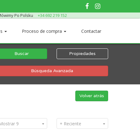
ówimy Po Polsku
+34 692 219 152
os
Proceso de compra
Contactar
Buscar
Propiedades
Búsqueda Avanzada
Volver atrás
Mostrar 9
+ Reciente