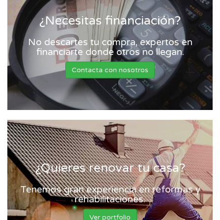
¿Necesitas financiación?
No descartes tu compra, expertos en
financiarte donde otros no llegan.
Contacta con nosotros
¿Quieres renovar tu casa?
Tenemos gran experiencia en reformas y
rehabilitaciones.
Ver portfolio