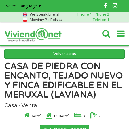
Select Language
▼
We Speak English
Phone 1
Phone 2
Mówimy Po Polsku
Telefon 1
Volver atrás
CASA DE PIEDRA CON
ENCANTO, TEJADO NUEVO
Y FINCA EDIFICABLE EN EL
MERUXAL (LAVIANA)
Casa · Venta
2
2
74m
1.904m
3
2