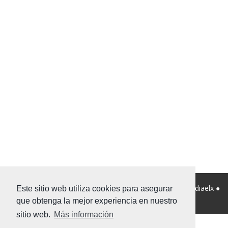
© 2026 Viviendanet Asesores Inmobiliarios ● Diseño:
Mediaelx
●
Este sitio web utiliza cookies para asegurar
Nota legal
●
Privacidad
●
Mapa Web
que obtenga la mejor experiencia en nuestro
sitio web.
Más información