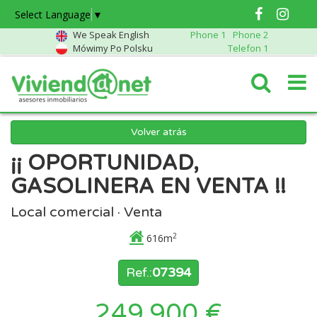
Select Language
▼
We Speak English
Phone 1
Phone 2
Mówimy Po Polsku
Telefon 1
Volver atrás
¡¡ OPORTUNIDAD,
GASOLINERA EN VENTA !!
Local comercial · Venta
2
616m
Ref.:
07394
249.900 €