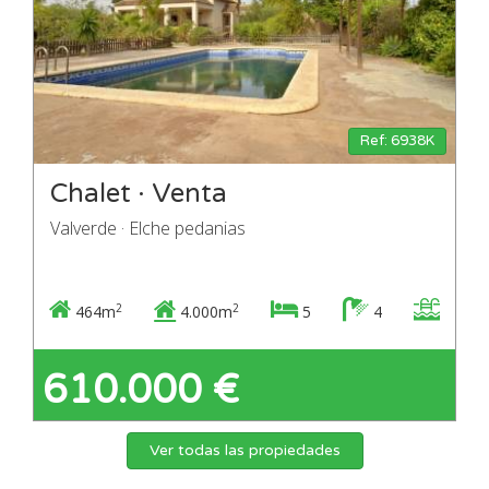
Ref: 6938K
Chalet · Venta
Valverde · Elche pedanias
2
2
464m
4.000m
5
4
610.000 €
Ver todas las propiedades