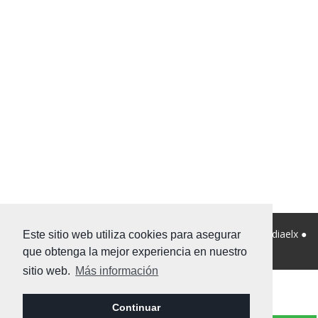
© 2026 Viviendanet Asesores Inmobiliarios ● Diseño:
Mediaelx
●
Este sitio web utiliza cookies para asegurar
Nota legal
●
Privacidad
●
Mapa Web
que obtenga la mejor experiencia en nuestro
sitio web.
Más información
Continuar