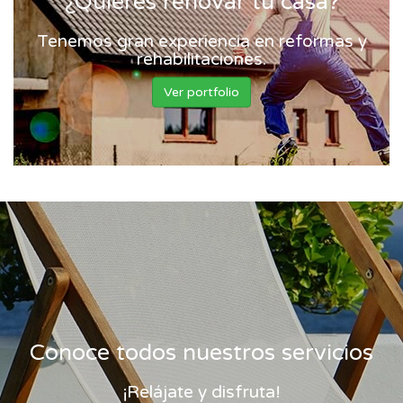
¿Quieres renovar tu casa?
Tenemos gran experiencia en reformas y
rehabilitaciones.
Ver portfolio
Conoce todos nuestros servicios
¡Relájate y disfruta!