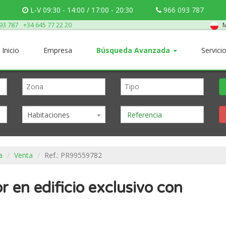
L-V 09:30 - 14:00 / 17:00 - 20:30
966 093 787
M
93 787
+34 645 77 22 20
Inicio
Empresa
Búsqueda Avanzada
Servici
Habitaciones
a
Venta
Ref.: PR99559782
r en edificio exclusivo con