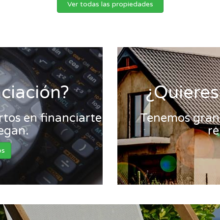
Ver todas las propiedades
nciación?
¿Quieres
tos en financiarte
Tenemos gran 
legan.
re
os