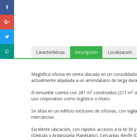
facebook
Google
plus
twitter
WhatsApp
Características
Descripción
Localización
Magnífica oficina en venta ubicada en un consolidado
actualmente alquilada a un arrendatario de larga dur
El inmueble cuenta con 281 m² construidos (211 m² út
uso corporativo como logístico o mixto.
Se sitúa en un edificio exclusivo de oficinas, con vig
mercancías.
Excelente ubicación, con rápidos accesos a la M-30 
(Delicias y Arganzuela-Planetario), Cercanías Renfe (D