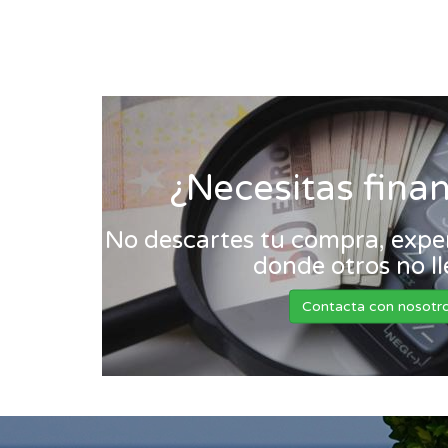
¿Necesitas fina
No descartes tu compra, exper
donde otros no l
Contacta con nosotr