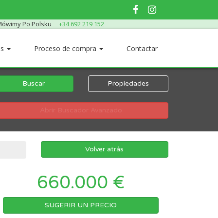
ówimy Po Polsku
+34 692 219 152
os
Proceso de compra
Contactar
Buscar
Propiedades
Abrir Buscador Avanzado
Volver atrás
660.000 €
SUGERIR UN PRECIO