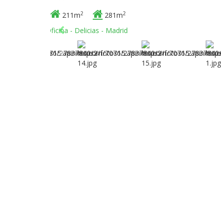
2
2
211m
281m