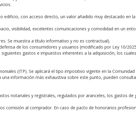
icios.
mo edificio, con acceso directo, un valor añadido muy destacado en la
cio, visibilidad, excelentes comunicaciones y comodidad en un ento
es. Se muestra a título informativo y no es contractual).
 la defensa de los consumidores y usuarios (modificado por Ley 10/
iguientes gastos e impuestos inherentes a la adquisición, los cuale
iales (ITP). Se aplicará el tipo impositivo vigente en la Comunidad 
a una información más exhaustiva sobre este punto, pueden consultarn
tos notariales y registrales, regulados por aranceles, los gastos de 
mos comisión al comprador. En caso de pacto de honorarios profesiona