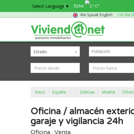
Elche
Cº
Select Language
▼
We Speak English
+34 966 0
Estado
Inicio
España
Delicias
Madrid
Oficin
Oficina / almacén exterio
garaje y vigilancia 24h
Oficina · Venta