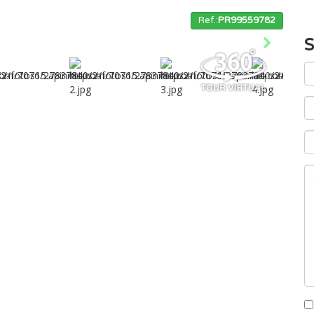
Ref.:
PR99559782
S