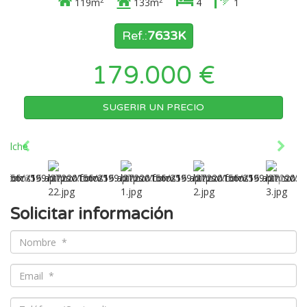
119m
133m
4
1
Ref.:
7633K
179.000 €
SUGERIR UN PRECIO
Solicitar información