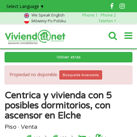
Select Language
▼
We Speak English
Phone 1
Phone 2
Mówimy Po Polsku
Telefon 1
Volver atrás
Propiedad no disponible.
Búsqueda Avanzada
Centrica y vivienda con 5
posibles dormitorios, con
ascensor en Elche
Piso · Venta
2
2