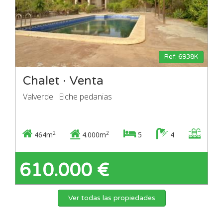
Ref: 6938K
Chalet · Venta
Valverde · Elche pedanias
2
2
464m
4.000m
5
4
610.000 €
Ver todas las propiedades