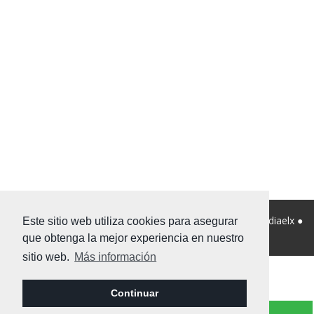
© 2026 Viviendanet Asesores Inmobiliarios ● Diseño:
Mediaelx
●
Este sitio web utiliza cookies para asegurar
Nota legal
●
Privacidad
●
Mapa Web
que obtenga la mejor experiencia en nuestro
sitio web.
Más información
Continuar