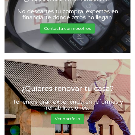
No descartes tu compra, expertos en
financiarte donde otros no llegan.
Contacta con nosotros
¿Quieres renovar tu casa?
Tenemos gran experiencia en reformas y
rehabilitaciones.
Ver portfolio