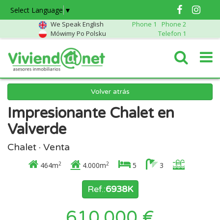
Select Language
▼
We Speak English
Phone 1
Phone 2
Mówimy Po Polsku
Telefon 1
Volver atrás
Impresionante Chalet en
Valverde
Chalet · Venta
2
2
464m
4.000m
5
3
Ref.:
6938K
610.000 €