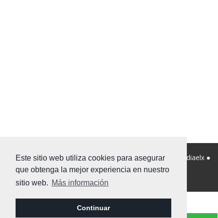
© 2026 Viviendanet Asesores Inmobiliarios ● Diseño:
Mediaelx
●
Este sitio web utiliza cookies para asegurar
Nota legal
●
Privacidad
●
Mapa Web
que obtenga la mejor experiencia en nuestro
sitio web.
Más información
Continuar