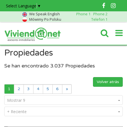
Select Language
▼
We Speak English
Phone 1
Phone 2
Mówimy Po Polsku
Telefon 1
Propiedades
Se han encontrado
3.037
Propiedades
Volver atrás
1
2
3
4
5
6
»
Mostrar 9
+ Reciente