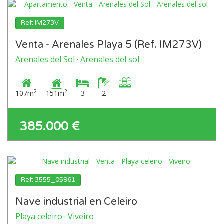
Ref: IM273V
Venta - Arenales Playa 5 (Ref. IM273V)
Arenales del Sol · Arenales del sol
2
2
107m
151m
3
2
385.000 €
Ref: 3555_05961
Nave industrial en Celeiro
Playa celeiro · Viveiro