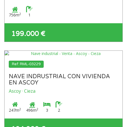
2
756m
1
199.000 €
Ref: RML-03229
NAVE INDRUSTRIAL CON VIVIENDA
EN ASCOY
Ascoy · Cieza
2
2
247m
496m
3
2