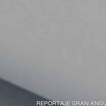
¿Quier
REPORTAJE GRAN ANGULAR
Te hacemos una valo