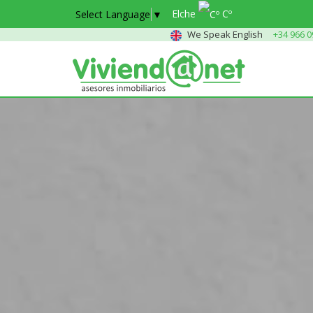
Elche
Cº
Select Language
▼
We Speak English
+34 966 0