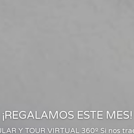
es saber que valor tiene t
¡REGALAMOS ESTE MES!
Desde 1999
 Y TOUR VIRTUAL 360º Si nos traes 
ración personalizada sin compromis
Trabajando por y para ti