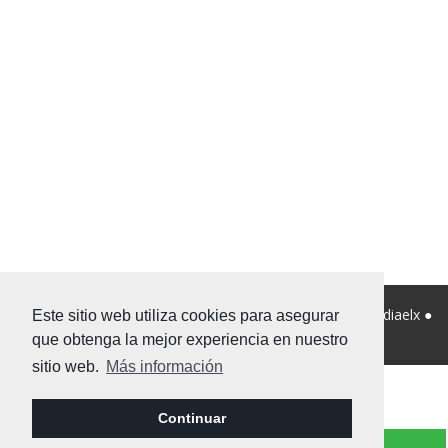
© 2026 Viviendanet Asesores Inmobiliarios ● Diseño:
Mediaelx
●
Este sitio web utiliza cookies para asegurar
Nota legal
●
Privacidad
●
Mapa Web
que obtenga la mejor experiencia en nuestro
sitio web.
Más información
Continuar