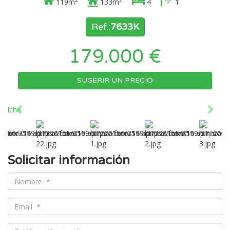
119m
133m
4
1
Ref.:
7633K
179.000 €
SUGERIR UN PRECIO
Solicitar información