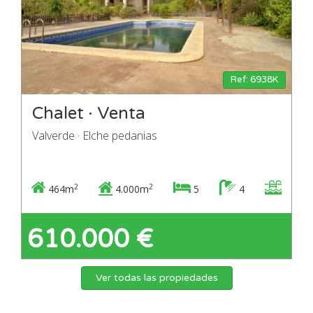
Ref: 6938K
Chalet · Venta
Valverde · Elche pedanias
2
2
464m
4.000m
5
4
610.000 €
Ver todas las propiedades