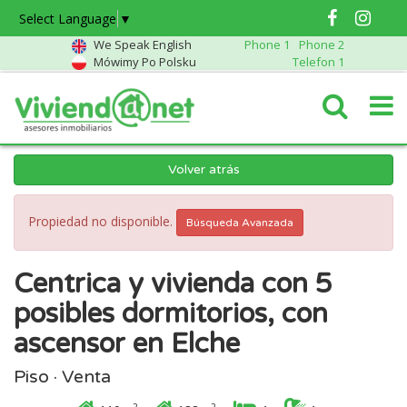
Select Language
▼
We Speak English
Phone 1
Phone 2
Mówimy Po Polsku
Telefon 1
Volver atrás
Propiedad no disponible.
Búsqueda Avanzada
Centrica y vivienda con 5
posibles dormitorios, con
ascensor en Elche
Piso · Venta
2
2