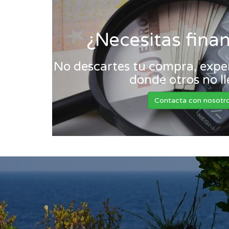
¿Necesitas fina
No descartes tu compra, exper
donde otros no l
Contacta con nosotr