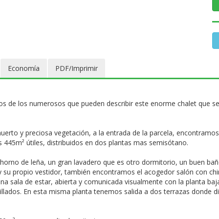
Economía
PDF/Imprimir
vos de los numerosos que pueden describir este enorme chalet que se 
rto y preciosa vegetación, a la entrada de la parcela, encontramos l
s 445m² útiles, distribuidos en dos plantas mas semisótano.
horno de leña, un gran lavadero que es otro dormitorio, un buen bañ
y su propio vestidor, también encontramos el acogedor salón con chi
na sala de estar, abierta y comunicada visualmente con la planta b
lados. En esta misma planta tenemos salida a dos terrazas donde disf