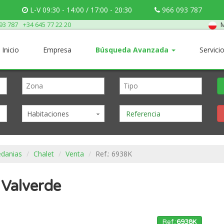
L-V 09:30 - 14:00 / 17:00 - 20:30
966 093 787
M
93 787
+34 645 77 22 20
Inicio
Empresa
Búsqueda Avanzada
Servici
Habitaciones
edanias
Chalet
Venta
Ref.: 6938K
 Valverde
Ref.:
6938K