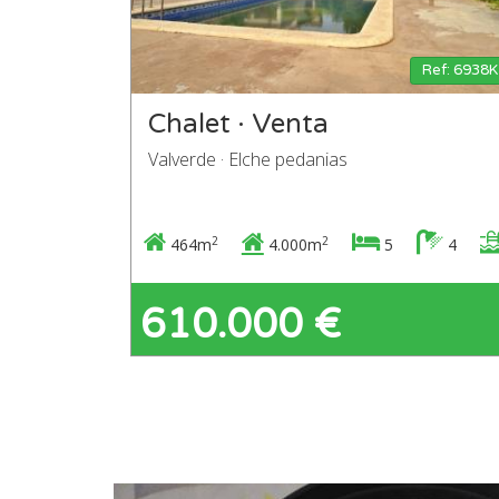
Ref: 6938K
Chalet · Venta
Valverde · Elche pedanias
2
2
464m
4.000m
5
4
610.000 €