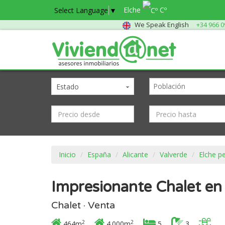
Elche
Cº
Select Language
▼
We Speak English
+34 966 0
Estado
Inicio
España
Alicante
Valverde
Elche p
Impresionante Chalet en
Chalet · Venta
2
2
464m
4.000m
5
3