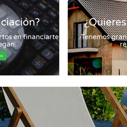
nciación?
¿Quieres
tos en financiarte
Tenemos gran 
legan.
re
os