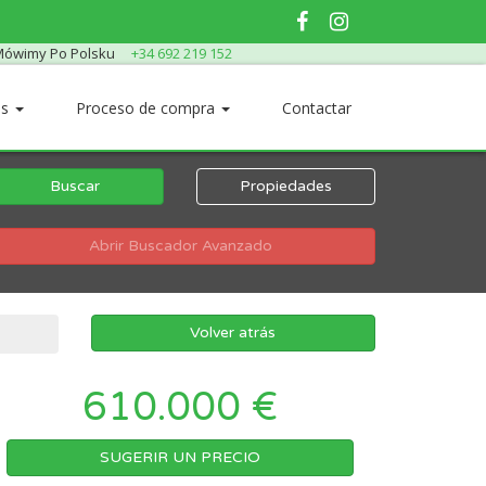
ówimy Po Polsku
+34 692 219 152
os
Proceso de compra
Contactar
Buscar
Propiedades
Abrir Buscador Avanzado
Volver atrás
610.000 €
SUGERIR UN PRECIO