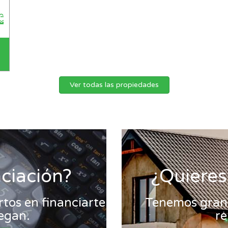
Ver todas las propiedades
nciación?
¿Quieres
tos en financiarte
Tenemos gran 
legan.
re