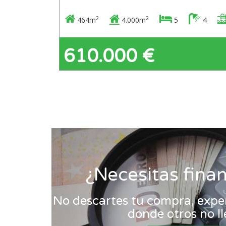
2
2
464m
4.000m
5
4
610.000 €
¿Necesitas fina
No descartes tu compra, exper
donde otros no l