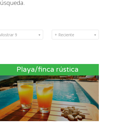
búsqueda.
Mostrar 9
+ Reciente
Playa/finca rústica