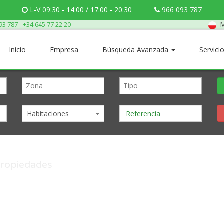
L-V 09:30 - 14:00 / 17:00 - 20:30
966 093 787
M
93 787
+34 645 77 22 20
Inicio
Empresa
Búsqueda Avanzada
Servici
Habitaciones
ropiedades