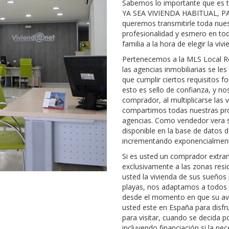
Sabemos lo importante que es 
YA SEA VIVIENDA HABITUAL, P
queremos transmitirle toda nues
profesionalidad y esmero en tod
familia a la hora de elegir la vi
Pertenecemos a la MLS Local Re
las agencias inmobiliarias se le
que cumplir ciertos requisitos f
esto es sello de confianza, y no
comprador, al multiplicarse las
compartimos todas nuestras pro
agencias. Como vendedor vera s
disponible en la base de datos d
incrementando exponencialmente
Si es usted un comprador extra
exclusivamente a las zonas resi
usted la vivienda de sus sueños 
playas, nos adaptamos a todos 
desde el momento en que su avi
usted este en España para disfru
para visitar, cuando se decida 
incluyendo financiación si la nec