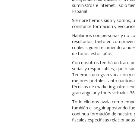
suministros e Internet... solo t
España!
Siempre hemos sido y somos, un
constante formación y evolución
Hablamos con personas y no con
resultados, tanto en compravent
cuales siguen recurriendo a nu
de todos estos años.
Con nosotros tendrá un trato pe
serias y responsables, que res
Tenemos una gran vocación y no
mejores portales tanto naciion
técnicas de marketing, ofrecien
gran angular y tours virtuales 36
Todo ello nos avala como empres
también el seguir apostando fuer
continua formación de nuestro pe
fiscales específicas relacionada