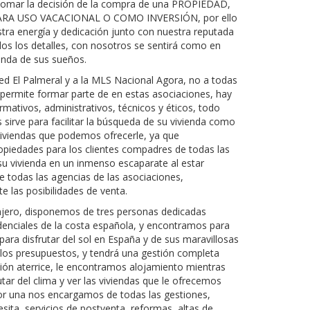
tomar la decisión de la compra de una PROPIEDAD,
ARA USO VACACIONAL O COMO INVERSIÓN, por ello
tra energía y dedicación junto con nuestra reputada
os los detalles, con nosotros se sentirá como en
vienda de sus sueños.
d El Palmeral y a la MLS Nacional Agora, no a todas
s permite formar parte de en estas asociaciones, hay
ormativos, administrativos, técnicos y éticos, todo
s sirve para facilitar la búsqueda de su vivienda como
 viviendas que podemos ofrecerle, ya que
piedades para los clientes compadres de todas las
u vivienda en un inmenso escaparate al estar
e todas las agencias de las asociaciones,
 las posibilidades de venta.
njero, disponemos de tres personas dedicadas
denciales de la costa española, y encontramos para
para disfrutar del sol en España y de sus maravillosas
los presupuestos, y tendrá una gestión completa
ón aterrice, le encontramos alojamiento mientras
tar del clima y ver las viviendas que le ofrecemos
por una nos encargamos de todas las gestiones,
esita, servicios de postventa, reformas, altas de