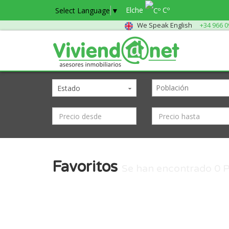
Elche
Cº
Select Language
▼
We Speak English
+34 966 0
Estado
Favoritos
Se han encontrado
0
P