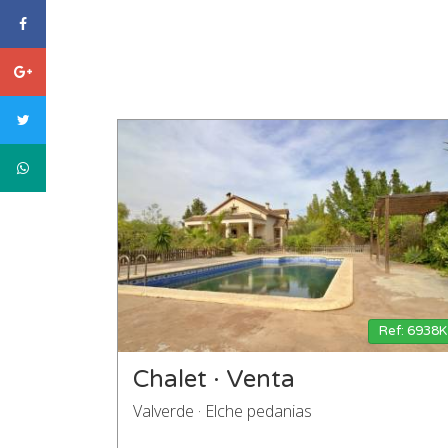
facebook
Google
plus
twitter
WhatsApp
Ref: 6938K
Chalet · Venta
Valverde · Elche pedanias