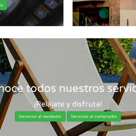
os
noce todos nuestros servic
¡Relájate y disfruta!
Servicios al vendedor
Servicios al comprador