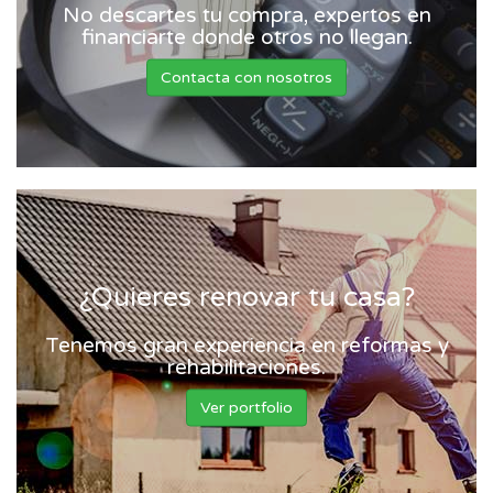
No descartes tu compra, expertos en
financiarte donde otros no llegan.
Contacta con nosotros
¿Quieres renovar tu casa?
Tenemos gran experiencia en reformas y
rehabilitaciones.
Ver portfolio