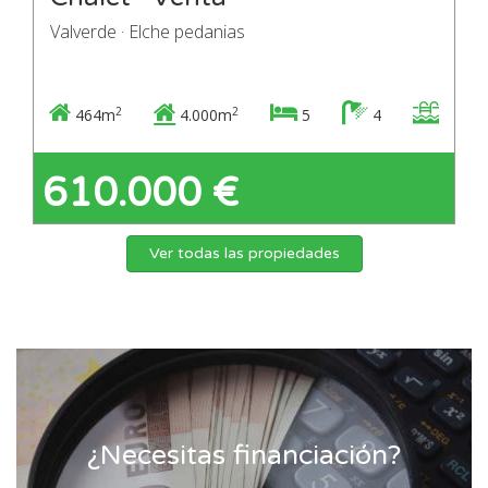
Valverde · Elche pedanias
2
2
464m
4.000m
5
4
610.000 €
Ver todas las propiedades
¿Necesitas financiación?