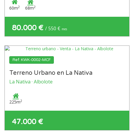
2
2
60m
68m
80.000 €
/ 550 €
mes
Ref: KWK-0002-MCF
Terreno Urbano en La Nativa
La Nativa · Albolote
2
225m
47.000 €