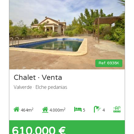
Ref: 6938K
Chalet · Venta
Valverde · Elche pedanias
2
2
464m
4.000m
5
4
610.000 €