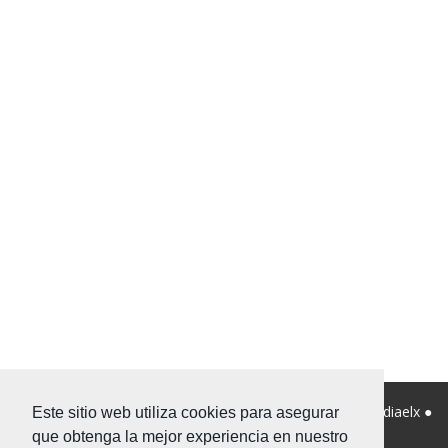
© 2026 Viviendanet Asesores Inmobiliarios ● Diseño:
Mediaelx
●
Este sitio web utiliza cookies para asegurar
Nota legal
●
Privacidad
●
Mapa Web
que obtenga la mejor experiencia en nuestro