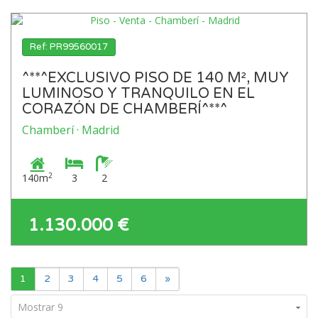
Ref: PR99560017
^**^EXCLUSIVO PISO DE 140 M², MUY
LUMINOSO Y TRANQUILO EN EL
CORAZÓN DE CHAMBERÍ^**^
Chamberí · Madrid
2
140m
3
2
1.130.000 €
1
2
3
4
5
6
»
Mostrar 9