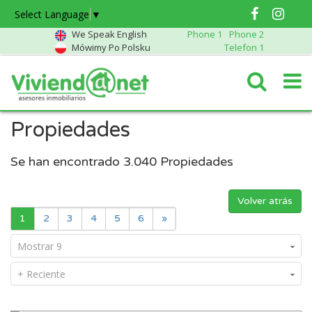
Select Language
▼
We Speak English
Phone 1
Phone 2
Mówimy Po Polsku
Telefon 1
Propiedades
Se han encontrado
3.040
Propiedades
Volver atrás
1
2
3
4
5
6
»
Mostrar 9
+ Reciente