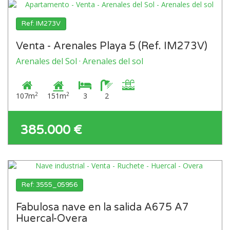
Ref: IM273V
Venta - Arenales Playa 5 (Ref. IM273V)
Arenales del Sol · Arenales del sol
2
2
107m
151m
3
2
385.000 €
Ref: 3555_05956
Fabulosa nave en la salida A675 A7
Huercal-Overa