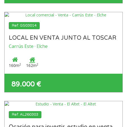
Ref: GS03014
LOCAL EN VENTA JUNTO AL TOSCAR
Carrús Este · Elche
2
2
160m
162m
89.000 €
Ref: AL260303