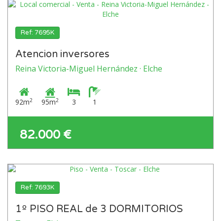
Ref: 7695K
Atencion inversores
Reina Victoria-Miguel Hernández · Elche
2
2
92m
95m
3
1
82.000 €
Ref: 7693K
1º PISO REAL de 3 DORMITORIOS