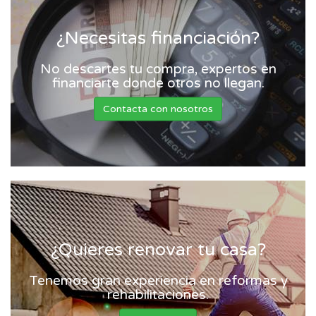
¿Necesitas financiación?
No descartes tu compra, expertos en
financiarte donde otros no llegan.
Contacta con nosotros
¿Quieres renovar tu casa?
Tenemos gran experiencia en reformas y
rehabilitaciones.