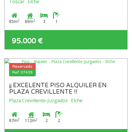
Toscar · Elche
2
2
85m
89m
3
1
95.000 €
Reservado
Ref: 07439
¡¡ EXCELENTE PISO ALQUILER EN
PLAZA CREVILLENTE !!
Plaza Crevillente-Juzgados · Elche
2
2
87m
112m
2
2