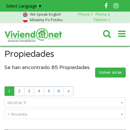
Select Language
▼
We Speak English
Phone 1
Phone 2
Mówimy Po Polsku
Telefon 1
Propiedades
Se han encontrado
85
Propiedades
Volver atrás
1
2
3
4
5
6
»
Mostrar 9
+ Reciente