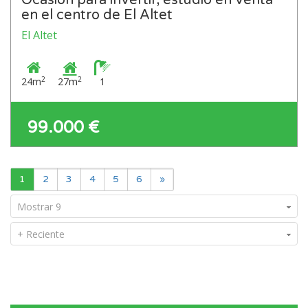
Ocasión para invertir, estudio en venta
en el centro de El Altet
El Altet
2
2
24m
27m
1
99.000 €
1
2
3
4
5
6
»
Mostrar 9
+ Reciente