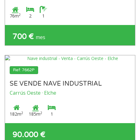
2
76m
2
1
700 €
mes
Ref: 7662P
SE VENDE NAVE INDUSTRIAL
Carrús Oeste · Elche
2
2
182m
185m
1
90.000 €