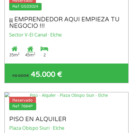
Reservado
Ref: GS03024
¡¡¡ EMPRENDEDOR AQUI EMPIEZA TU
NEGOCIO !!!
Sector V-El Canal · Elche
2
2
35m
45m
2
45.000 €
40.000€
Reservado
Ref: 7664P
PISO EN ALQUILER
Plaza Obispo Siuri · Elche