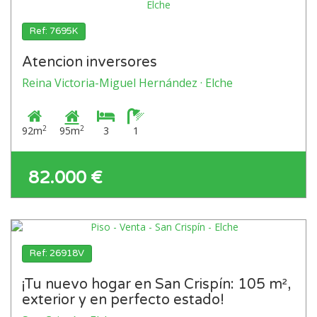
Ref: 7695K
Atencion inversores
Reina Victoria-Miguel Hernández · Elche
2
2
92m
95m
3
1
82.000 €
Ref: 26918V
¡Tu nuevo hogar en San Crispín: 105 m²,
exterior y en perfecto estado!