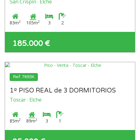
San Crispín · Elche
2
2
83m
105m
3
2
185.000 €
Ref: 7693K
1º PISO REAL de 3 DORMITORIOS
Toscar · Elche
2
2
85m
89m
3
1