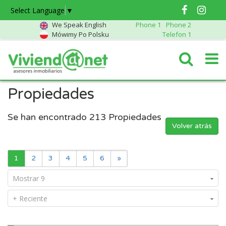
Select Language
▼
We Speak English
Phone 1
Phone 2
Mówimy Po Polsku
Telefon 1
Propiedades
Se han encontrado
213
Propiedades
Volver atrás
1
2
3
4
5
6
»
Mostrar 9
+ Reciente