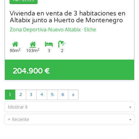
Ref: 01913
Vivienda en venta de 3 habitaciones en
Altabix junto a Huerto de Montenegro
Zona Deportiva-Nuevo Altabix · Elche
2
2
90m
103m
3
2
204.900 €
1
2
3
4
5
6
»
Mostrar 9
+ Reciente