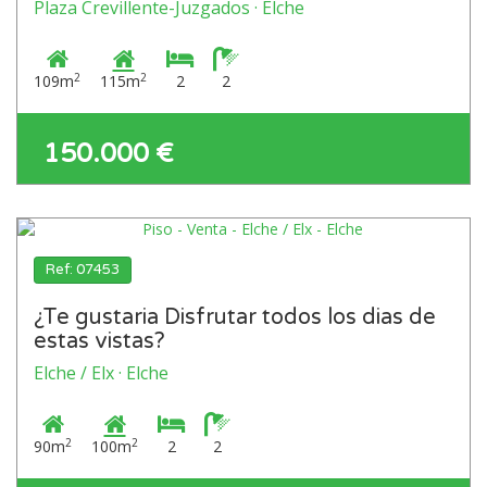
Plaza Crevillente-Juzgados · Elche
2
2
109m
115m
2
2
150.000 €
Ref: 07453
¿Te gustaria Disfrutar todos los dias de
estas vistas?
Elche / Elx · Elche
2
2
90m
100m
2
2