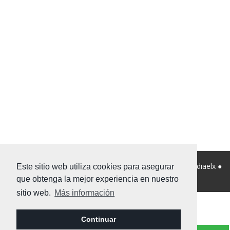
© 2026 Viviendanet Asesores Inmobiliarios ● Diseño:
Mediaelx
●
Este sitio web utiliza cookies para asegurar
Nota legal
●
Privacidad
●
Mapa Web
que obtenga la mejor experiencia en nuestro
sitio web.
Más información
Continuar