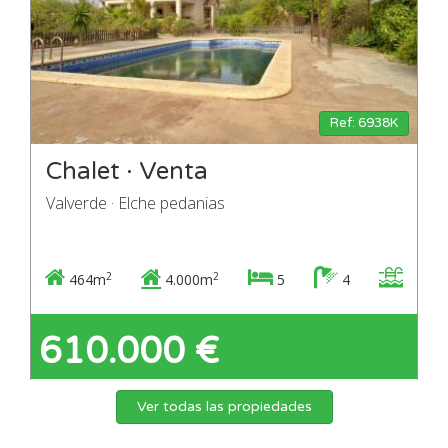
Ref: 6938K
Chalet · Venta
Valverde · Elche pedanias
2
2
464m
4.000m
5
4
610.000 €
Ver todas las propiedades