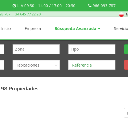
L-V 09:30 - 14:00 / 17:00 - 20:30
966 093 787
M
93 787
+34 645 77 22 20
Inicio
Empresa
Búsqueda Avanzada
Servici
Habitaciones
198
Propiedades