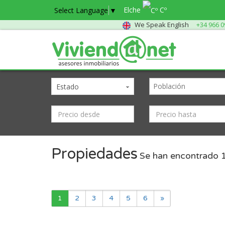
Elche
Cº
Select Language
▼
We Speak English
+34 966 0
Estado
Propiedades
Se han encontrado
1
2
3
4
5
6
»