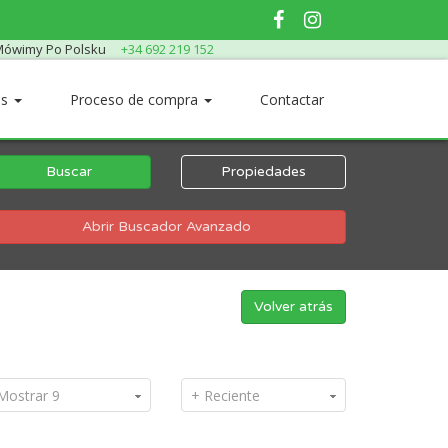
ówimy Po Polsku
+34 692 219 152
os
Proceso de compra
Contactar
Buscar
Propiedades
Abrir Buscador Avanzado
Volver atrás
Mostrar 9
+ Reciente