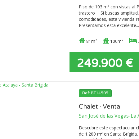
Piso de 103 m² con vistas al 
trastero~~Si buscas amplitud, 
comodidades, esta vivienda re
Presentamos esta excelente...
2
2
81m
100m
249.900 €
Ref: BT14505
Chalet · Venta
San José de las Vegas-La A
Descubre este espectacular c
de 1.200 m² en Santa Brígida,