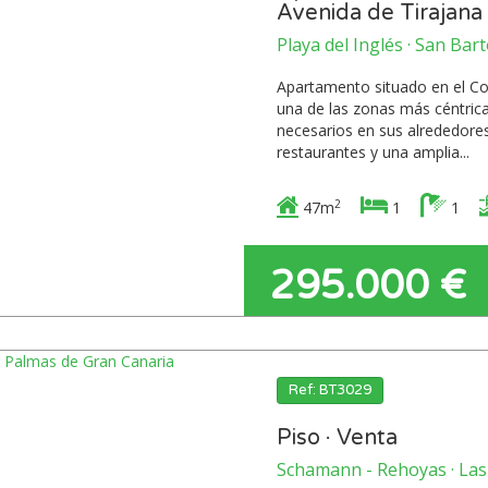
Avenida de Tirajana 
Playa del Inglés · San Bar
Apartamento situado en el Co
una de las zonas más céntricas
necesarios en sus alrededore
restaurantes y una amplia...
2
47m
1
1
295.000 €
Ref: BT3029
Piso · Venta
Schamann - Rehoyas · Las