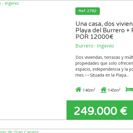
Ref: 2782
Una casa, dos vivie
Playa del Burrero
POR 12000€
Burrero · Ingenio
Dos viviendas, terrazas y múlt
propiedades que solo ofrecen
espacio, independencia y la p
mes.~~Situada en la Playa...
2
2
140m
145m
249.000 €