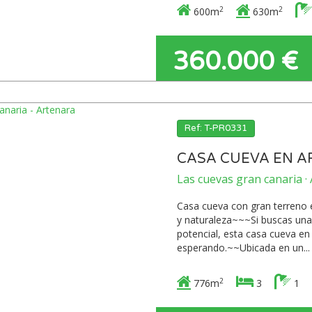
2
2
600m
630m
360.000 €
Ref: T-PR0331
CASA CUEVA EN A
Las cuevas gran canaria ·
Casa cueva con gran terreno 
y naturaleza~~~Si buscas una
potencial, esta casa cueva en
esperando.~~Ubicada en un...
2
776m
3
1