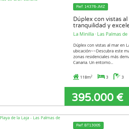
Ref: 14378-JMZ
Dúplex con vistas al
tranquilidad y excel
La Minilla · Las Palmas d
Dúplex con vistas al mar en La
ubicación~~Descubra este magn
zonas residenciales más dem
Canaria. Un entorno...
2
118m
3
3
395.000 €
Ref: BT13005