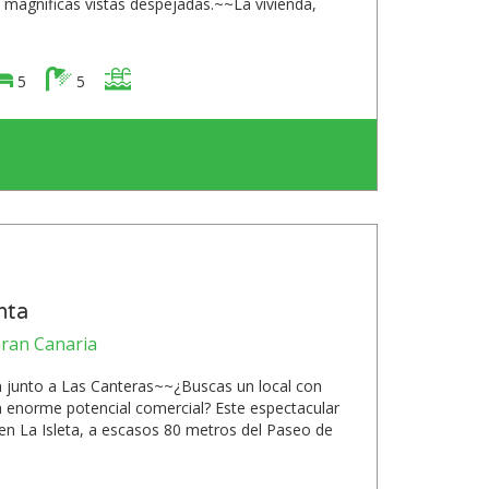
s magníficas vistas despejadas.~~La vivienda,
5
5
nta
Gran Canaria
n junto a Las Canteras~~¿Buscas un local con
un enorme potencial comercial? Este espectacular
, en La Isleta, a escasos 80 metros del Paseo de