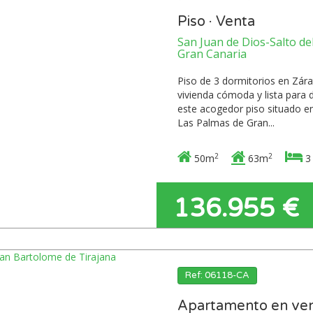
Piso · Venta
San Juan de Dios-Salto de
Gran Canaria
Piso de 3 dormitorios en Zára
vivienda cómoda y lista para 
este acogedor piso situado en
Las Palmas de Gran...
2
2
50m
63m
3
136.955 €
Ref: 06118-CA
Apartamento en ven