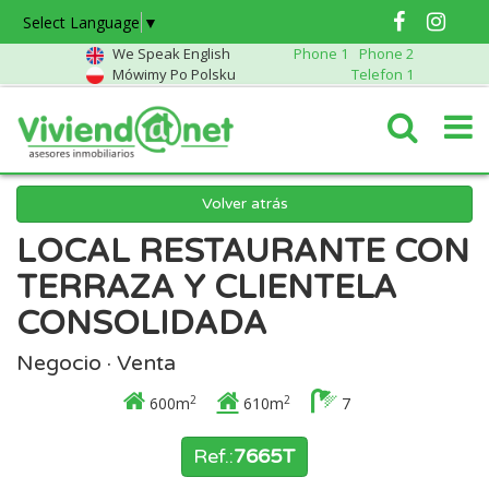
Select Language
▼
We Speak English
Phone 1
Phone 2
Mówimy Po Polsku
Telefon 1
Volver atrás
LOCAL RESTAURANTE CON
TERRAZA Y CLIENTELA
CONSOLIDADA
Negocio · Venta
2
2
600m
610m
7
Ref.:
7665T